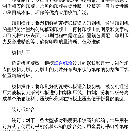
印版制作：依据客户提供的纸箱印刷图案、文字等信息，
制作相应的印版。常见的印版有柔性版、胶版等，目前柔性版
印刷因成本低、环保等优势应用较为广泛。
印刷操作：将裁切好的瓦楞纸板送入印刷机，通过印刷机
的墨辊将油墨均匀转移到印版上，再将印版上的图案和文字转
印到瓦楞纸板表面。印刷过程中需注意油墨颜色调配、印刷压
力及套准精度等，确保印刷质量清晰、色彩准确。
模切加工
确定模切版型：根据
烟台纸箱
设计的形状和尺寸，制作相
应的模切刀版。刀版上的刀片分布和形状与纸箱的切割和压线
位置精确对应。
模切操作：将印刷好的瓦楞纸板送入模切机，模切机通过
压力使模切刀版对纸板进行切割和压线。切割部分将纸板分离
成单个纸箱坯料，压线部分则在纸板上压出便于折叠的痕迹。
装订或粘合
装订：对于一些大型或对强度要求较高的纸箱，常采用装
订方式，使用订书机沿着纸箱的接合处，用金属订书钉将纸箱