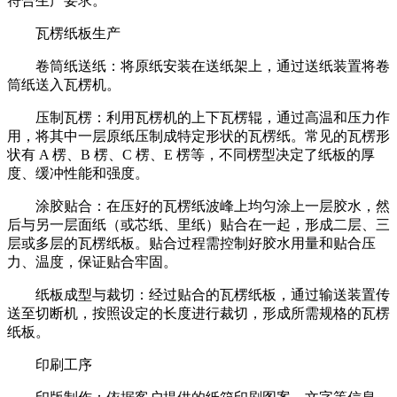
符合生产要求。
瓦楞纸板生产
卷筒纸送纸：将原纸安装在送纸架上，通过送纸装置将卷
筒纸送入瓦楞机。
压制瓦楞：利用瓦楞机的上下瓦楞辊，通过高温和压力作
用，将其中一层原纸压制成特定形状的瓦楞纸。常见的瓦楞形
状有 A 楞、B 楞、C 楞、E 楞等，不同楞型决定了纸板的厚
度、缓冲性能和强度。
涂胶贴合：在压好的瓦楞纸波峰上均匀涂上一层胶水，然
后与另一层面纸（或芯纸、里纸）贴合在一起，形成二层、三
层或多层的瓦楞纸板。贴合过程需控制好胶水用量和贴合压
力、温度，保证贴合牢固。
纸板成型与裁切：经过贴合的瓦楞纸板，通过输送装置传
送至切断机，按照设定的长度进行裁切，形成所需规格的瓦楞
纸板。
印刷工序