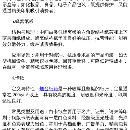
示盒等，如化妆品、食品、电子产品包装，既提供保护，又能
通过精美印刷吸引消费者。
5.蜂窝纸板
结构与原理：中间由类似蜂窝状的六角形结构纸芯和上下
两层面纸组成。蜂窝结构赋予其良好的抗压、抗弯性能，能有
效分散外力，缓冲减震效果好。
应用场景：常用于对缓冲、抗压要求高的产品包装，如大
型机械设备、精密仪器包装。因其重量轻，可降低运输成本，
在航空、物流等领域应用逐渐增多。
4.卡纸
定义与特性：
烟台纸箱
是一种较厚且坚挺的纸张，定量通
常在 200g/m² 以上，具有较高的挺度、耐破度和光泽度，印刷
适性良好。
常见类型及用途：白卡纸主要用于名片、证书、请柬等印
刷；铜版卡纸表面涂有一层白色涂料，经超级压光处理，光泽
度和色彩表现力出色，常用于高档画册、广告单页、精美包装
盒印刷；灰底白卡纸底面为灰色，正面白色，用于制作对强度