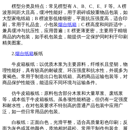
楞型分类及特点：常见楞型有 A、B、C、E、F 等。A 楞
波形间距大且高，缓冲性能好，用于易碎或较重物品包装，如
大型家电纸箱；B 楞波形低矮细密，平面抗压强度高，适合印
刷，常用于礼品盒、小包装
烟台纸箱
；C 楞高度和间距适中，
兼具缓冲与抗压性，应用普遍；E 楞更薄更密，主要用于精细
商品的内包装，如手机包装盒，能提供一定保护同时利于印刷
精美图案。
2.
烟台纸箱
板纸
牛皮箱板纸：以优质木浆为主要原料，纤维长且坚韧，物
理性能好，具有较高的耐破度、环压强度和抗水性，外观多为
黄褐色。常用于制造出口包装纸箱、高档商品运输包装等，对
商品保护性能强，能适应不同环境与运输条件。
仿牛皮箱板纸：原料包含部分木浆和大量草浆、废纸浆
等，成本低于牛皮箱板纸。虽各项性能稍逊，但仍有一定强度
和耐水性，在对包装要求不特别高的普通产品包装中应用广
泛，如一些日常用品的包装。
白板纸：正面白色，光滑平整，适合高质量彩色印刷；反
面为灰色或其他颜色，质地相对疏松。常用于制作包装盒、展