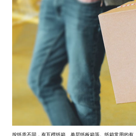
按纸质不同，有瓦楞纸箱、单层纸板箱等。纸箱常用的有